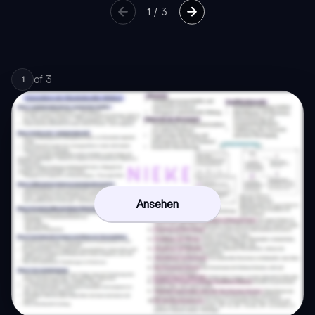
1
/
3
of
3
1
Ansehen