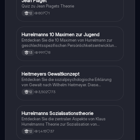
J
Jean Piaget
Psychologie
Quiz zu Jean Piagets Theorie
807
1
12
Hurrelmanns 10 Maximen zur Jugend
Psychologie
Entdecken Sie die 10 Maximen von Hurrelmann zur
geschlechtsspezifischen Persönlichkeitsentwicklung
und Sozialisationsprozessen in der Jugend. Diese
991
8
13
Zusammenfassung beleuchtet die Schlüsselkonzepte
wie Identitätsbildung, Entwicklungsaufgaben und die
Rolle von Sozialisationsinstanzen. Ideal für Schüler
und Studierende, die sich mit psychosozialer
Heitmeyers Gewaltkonzept
Pädagogik
Entwicklung und Jugendforschung beschäftigen.
Entdecken Sie die sozialpsychologische Erklärung
von Gewalt nach Wilhelm Heitmeyer. Diese
Zusammenfassung behandelt die Konzepte der
3,502
73
12
Individualisierung, Desintegration und deren
Auswirkungen auf Gewaltverhalten, sowie die Rolle
von sozialen Medien und Identitätsbildung. Ideal für
Studierende der Sozialwissenschaften und
Hurrelmanns Sozialisationstheorie
Pädagogik
Psychologie.
Entdecken Sie die zentralen Aspekte von Klaus
Hurrelmanns Theorie zur Sozialisation von
Jugendlichen. Diese Zusammenfassung behandelt
1,415
37
12
die 10 Maxime, Entwicklungsaufgaben und die Rolle
von sozialen Instanzen in der Identitätsbildung. Ideal