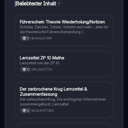
Beliebtester Inhalt
9
für Studierende der Sozialwissenschaften und
Pädagogik, die sich mit der
Persönlichkeitsentwicklung und den
Herausforderungen der Jugendphase
Führerschein Theorie Wiederholung/Notizen
Lerntipps
auseinandersetzen. Typ: Zusammenfassung.
Schilder, Zeichen, Zahlen, Vorfahrt und mehr - alles für
die theoretische Führerscheinprüfung :)
9,546
159
11
Lernzettel ZP 10 Mathe
Mathe
Lernzettel von der ZP 10
5,366
116
10
Der zerbrochene Krug Lernzettel &
Deutsch
Zusammenfassung
Der zerbrochene Krug, Die wichtigsten Informationen
zusammengefasst, Lernzettel
23,517
356
12