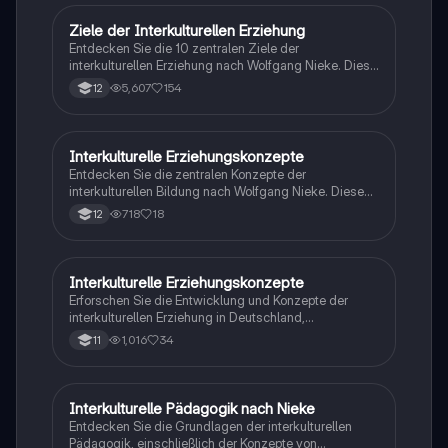
interkultureller Bildung werden detailliert erläutert, um
ein besseres Verständnis für Vielfalt und Integration in
Ziele der Interkulturellen Erziehung
Pädagogik
einer multikulturellen Gesellschaft zu fördern.
Entdecken Sie die 10 zentralen Ziele der
interkulturellen Erziehung nach Wolfgang Nieke. Diese
Zusammenfassung behandelt die Förderung von
5,607
154
12
Toleranz, den Umgang mit Ethnizität, Rassismus und
kultureller Bereicherung. Ideal für Schüler, die sich auf
das Abitur vorbereiten und ein tieferes Verständnis für
interkulturelle Bildung entwickeln möchten.
Interkulturelle Erziehungskonzepte
Pädagogik
Entdecken Sie die zentralen Konzepte der
interkulturellen Bildung nach Wolfgang Nieke. Diese
Zusammenfassung behandelt die 10 Ziele
718
18
12
interkultureller Erziehung, die Bedeutung von Toleranz,
Ethnizität und kultureller Bereicherung sowie
Strategien zur Konfliktbewältigung. Ideal für
Studierende der Erziehungswissenschaften und
Interkulturelle Erziehungskonzepte
Pädagogik
interkulturellen Studien.
Erforschen Sie die Entwicklung und Konzepte der
interkulturellen Erziehung in Deutschland,
einschließlich der Herausforderungen von Rassismus,
1,016
34
11
Ethnozentrismus und der Förderung von Toleranz.
Diese Zusammenfassung bietet Einblicke in die
Biografie von Wolfgang Nieke und die Notwendigkeit
einer differenzierten Bildungsansatz für eine
Interkulturelle Pädagogik nach Nieke
Pädagogik
multikulturelle Gesellschaft.
Entdecken Sie die Grundlagen der interkulturellen
Pädagogik, einschließlich der Konzepte von