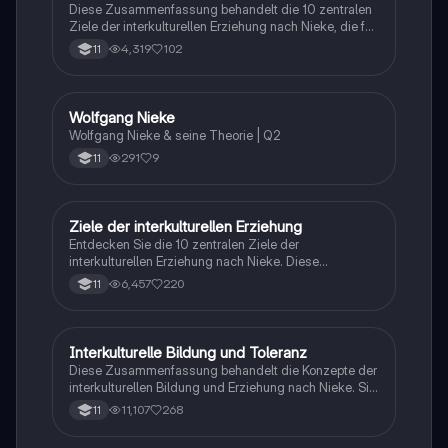
Diese Zusammenfassung behandelt die 10 zentralen
Ziele der interkulturellen Erziehung nach Nieke, die für
das Verständnis von Toleranz, Ethnizität und
4,319
102
11
kulturellen Begegnungen in einer pluralistischen
Gesellschaft entscheidend sind. Ideal für die
Vorbereitung auf Prüfungen in der Pädagogik.
Themen: Ethnozentrismus, Rassismus, Solidarität,
Wolfgang Nieke
Psychologie
Konfliktbewältigung und globale Identität.
Wolfgang Nieke & seine Theorie | Q2
291
9
11
Ziele der interkulturellen Erziehung
Psychologie
Entdecken Sie die 10 zentralen Ziele der
interkulturellen Erziehung nach Nieke. Diese
Zusammenfassung behandelt Ethnozentrismus, den
6,457
220
11
Umgang mit Fremdheit, Rassismus, Solidarität und
die Förderung von Toleranz in einer vielfältigen
Gesellschaft. Ideal für Studierende der interkulturellen
Pädagogik und verwandter Fachrichtungen.
Interkulturelle Bildung und Toleranz
Pädagogik
Diese Zusammenfassung behandelt die Konzepte der
interkulturellen Bildung und Erziehung nach Nieke. Sie
beleuchtet die Bedeutung von Toleranz, den Umgang
11,107
268
11
mit ethnischen Volksgruppen und die Entwicklung
interkultureller Kompetenzen. Die zehn Ziele