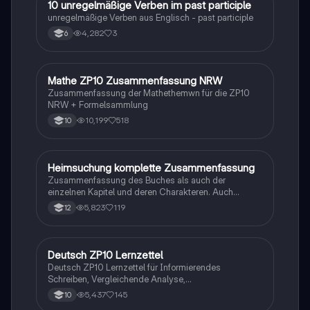
1
10 unregelmäßige Verben im past participle
Englisch
unregelmäßige Verben aus Englisch - past participle
4,282
3
6
Mathe ZP10 Zusammenfassung NRW
Mathe
Zusammenfassung der Mathethemwn für die ZP10
NRW + Formelsammlung
10,199
518
10
Heimsuchung komplette Zusammenfassung
Deutsch
Zusammenfassung des Buches als auch der
einzelnen Kapitel und deren Charakteren. Auch
tabellarisch. Im Unterricht ohne KI erstellt
5,823
119
12
Deutsch ZP10 Lernzettel
Deutsch
Deutsch ZP10 Lernzettel für Informierendes
Schreiben, Vergleichende Analyse,
Sachtexte/Roman/Gedicht..
5,437
145
10