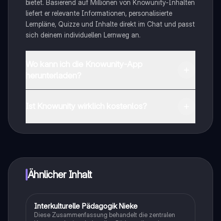
bietet. Basierend auf Millionen von Knowunity-Inhalten
liefert er relevante Informationen, personalisierte
Lernpläne, Quizze und Inhalte direkt im Chat und passt
sich deinem individuellen Lernweg an.
Wo kann ich die Knowunity-App
herunterladen?
Du kannst die App im Google Play Store und im Apple
App Store herunterladen.
Ist Knowunity wirklich kostenlos?
Genau! Genieße kostenlosen Zugang zu Lerninhalten,
vernetze dich mit anderen Schülern und hol dir
sofortige Hilfe – alles direkt auf deinem Handy.
Ähnlicher Inhalt
Interkulturelle Pädagogik Nieke
Pädagogik
Diese Zusammenfassung behandelt die zentralen