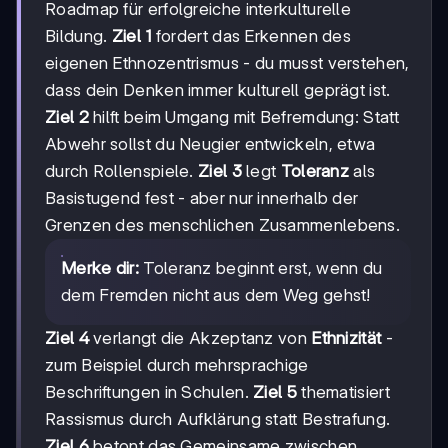
Roadmap für erfolgreiche interkulturelle
Bildung.
Ziel 1
fordert das Erkennen des
eigenen Ethnozentrismus - du musst verstehen,
dass dein Denken immer kulturell geprägt ist.
Ziel 2
hilft beim Umgang mit Befremdung: Statt
Abwehr sollst du Neugier entwickeln, etwa
durch Rollenspiele.
Ziel 3
legt
Toleranz
als
Basistugend fest - aber nur innerhalb der
Grenzen des menschlichen Zusammenlebens.
Merke dir:
Toleranz beginnt erst, wenn du
dem Fremden nicht aus dem Weg gehst!
Ziel 4
verlangt die Akzeptanz von
Ethnizität
-
zum Beispiel durch mehrsprachige
Beschriftungen in Schulen.
Ziel 5
thematisiert
Rassismus durch Aufklärung statt Bestrafung.
Ziel 6
betont das Gemeinsame zwischen