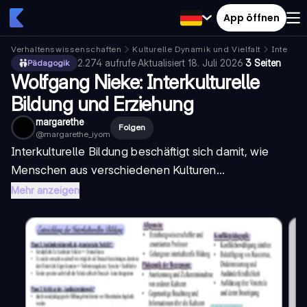
App öffnen
Verhaltenswissenschaften
Kulturelle Dynamik und Vielfalt
Interkul
2.274
aufrufe
·
Aktualisiert
18. Juli 2026
·
3 Seiten
Pädagogik
Wolfgang Nieke: Interkulturelle
Bildung und Erziehung
margarethe
Folgen
@
margarethe_iyom
Interkulturelle Bildung beschäftigt sich damit, wie
Menschen aus verschiedenen Kulturen...
Mehr anzeigen