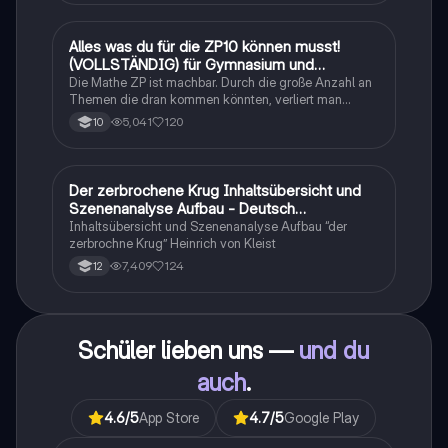
Alles was du für die ZP10 können musst!
Mathe
(VOLLSTÄNDIG) für Gymnasium und
Realschule
Die Mathe ZP ist machbar. Durch die große Anzahl an
Themen die dran kommen könnten, verliert man
schnell den Überblick. Also habe ich von den kleinsten
5,041
120
10
Themen bis hin zu den größten alles
zusammengefasst <3.
Der zerbrochene Krug Inhaltsübersicht und
Deutsch
Szenenanalyse Aufbau - Deutsch
Q1/Q2/Abitur
Inhaltsübersicht und Szenenanalyse Aufbau “der
zerbrochne Krug” Heinrich von Kleist
7,409
124
12
Schüler lieben uns —
und du
auch
.
4.6
/5
App Store
4.7
/5
Google Play